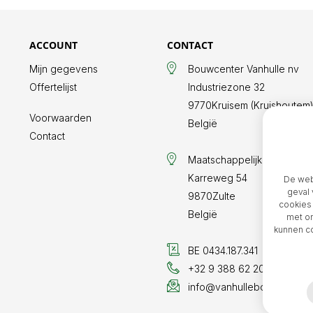
ACCOUNT
CONTACT
Mijn gegevens
Bouwcenter Vanhulle nv
Offertelijst
Industriezone 32
9770
Kruisem (Kruishoutem
Voorwaarden
België
Contact
Maatschappelijke zetel
Karreweg 54
De webs
geval 
9870
Zulte
cookies 
België
met on
kunnen co
BE 0434.187.341
+32 9 388 62 20
info@vanhullebouwcenter