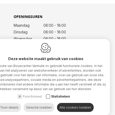
OPENINGSUREN
Maandag
06:00 - 18:00
Dinsdag
06:00 - 18:00
)
Woensdag
06:00 - 18:00
Donderdag
06:00 - 18:00
Vrijdag
06:00 - 17:30
Deze website maakt gebruik van cookies
Zaterdag
07:00 - 12:00
Zondag
Gesloten
ite van Bouwcenter Vanhulle nv gebruikt functionele cookies. In het
van het analyseren van websiteverkeer of advertenties, worden ook
gebruikt voor het delen van informatie, over uw gebruik van onze site,
ze analysepartners, sociale media en advertentiepartners, die deze
mbineren met andere informatie die u aan hen heeft verstrekt of die zij
hebben verzameld op basis van uw gebruik van hun diensten.
Functioneel
Statistieken
.be
Toon details
Selectie toelaten
Alle cookies toelaten