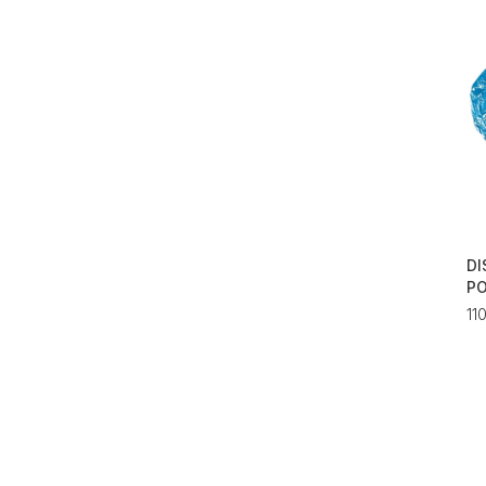
DI
PO
11