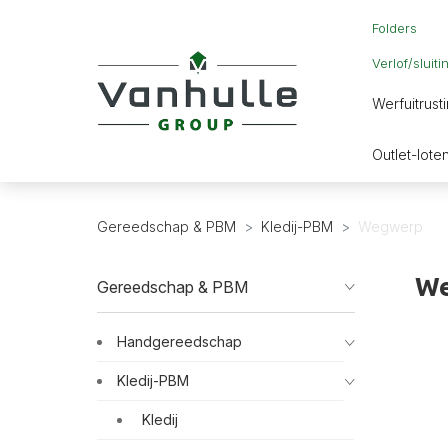
Folders
Verlof/sluit
Werfuitrust
Bekisting
Powertoo
Systeemb
Isolatie
Zaagmac
Outlet-lote
Schoren
Luchtdic
Persluch
Handger
Energie
Hijsmater
Metselw
Lasappar
Stortkok
Beton-K
Pompen
Gereedschap & PBM
Kledij-PBM
Wegwerp
Stapel- 
Radio's
We
Gereedschap & PBM
Handgereedschap
Kledij-PBM
Kledij