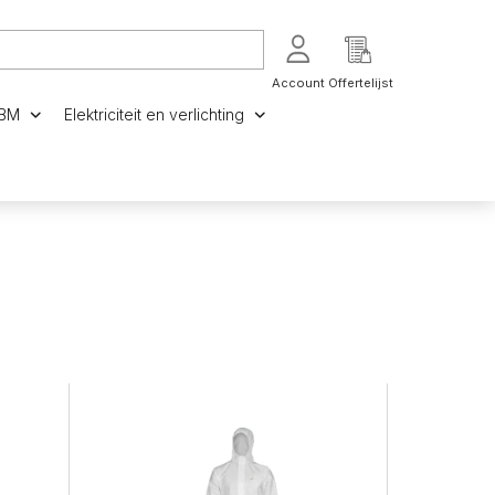
Account
Offertelijst
Registreren
PBM
Elektriciteit en verlichting
Vlechtmachines
Transpallet
n
Allerlei
Inloggen
en
Accessoires
aal
k